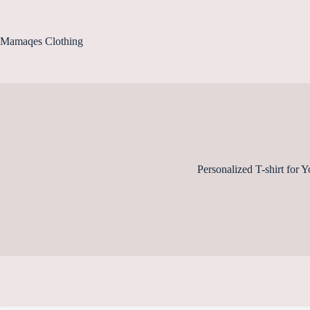
Ga
naar
de
Mamaqes Clothing
inhoud
Personalized T-shirt for Y