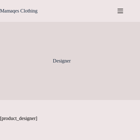
Ga
naar
Mamaqes Clothing
de
inhoud
Designer
[product_designer]