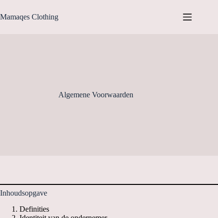
Ga
naar
Mamaqes Clothing
de
inhoud
Algemene Voorwaarden
Inhoudsopgave
Definities
Identiteit van de ondernemer