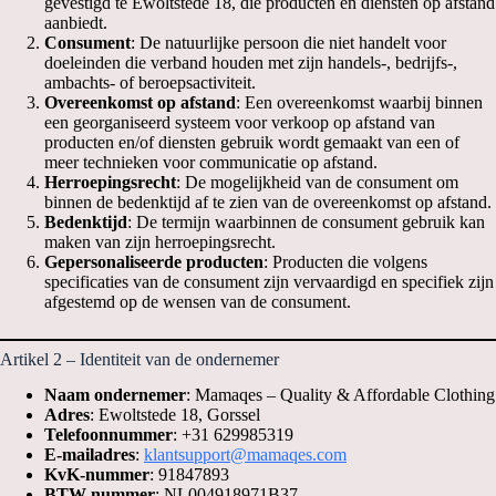
gevestigd te Ewoltstede 18, die producten en diensten op afstand
aanbiedt.
Consument
: De natuurlijke persoon die niet handelt voor
doeleinden die verband houden met zijn handels-, bedrijfs-,
ambachts- of beroepsactiviteit.
Overeenkomst op afstand
: Een overeenkomst waarbij binnen
een georganiseerd systeem voor verkoop op afstand van
producten en/of diensten gebruik wordt gemaakt van een of
meer technieken voor communicatie op afstand.
Herroepingsrecht
: De mogelijkheid van de consument om
binnen de bedenktijd af te zien van de overeenkomst op afstand.
Bedenktijd
: De termijn waarbinnen de consument gebruik kan
maken van zijn herroepingsrecht.
Gepersonaliseerde producten
: Producten die volgens
specificaties van de consument zijn vervaardigd en specifiek zijn
afgestemd op de wensen van de consument.
Artikel 2 – Identiteit van de ondernemer
Naam ondernemer
: Mamaqes – Quality & Affordable Clothing
Adres
: Ewoltstede 18, Gorssel
Telefoonnummer
: +31 629985319
E-mailadres
:
klantsupport@mamaqes.com
KvK-nummer
: 91847893
BTW-nummer
: NL004918971B37