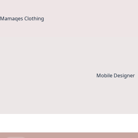
Ga
naar
de
Mamaqes Clothing
inhoud
Mobile Designer