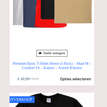
Snelle weergave
Premium Basic T-Shirts Heren (5-Pack) – Maat M –
Comfort Fit – Katoen – Assorti Kleuren
Dit
Opties selecteren
€
49,99
€
59,99
product
Oorspronkelijke
Huidige
heeft
prijs
prijs
meerdere
was:
is:
variaties.
€ 59,99.
€ 49,99.
Deze
UITVERKOOP
optie
kan