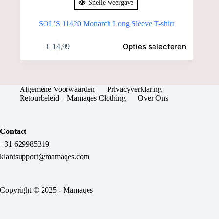
Snelle weergave
SOL’S 11420 Monarch Long Sleeve T-shirt
Dit
Opties selecteren
€
14,99
product
heeft
meerdere
variaties.
Deze
Algemene Voorwaarden
Privacyverklaring
optie
Retourbeleid – Mamaqes Clothing
Over Ons
kan
gekozen
worden
op
Contact
de
+31 629985319
productpagina
klantsupport@mamaqes.com
Copyright © 2025 - Mamaqes