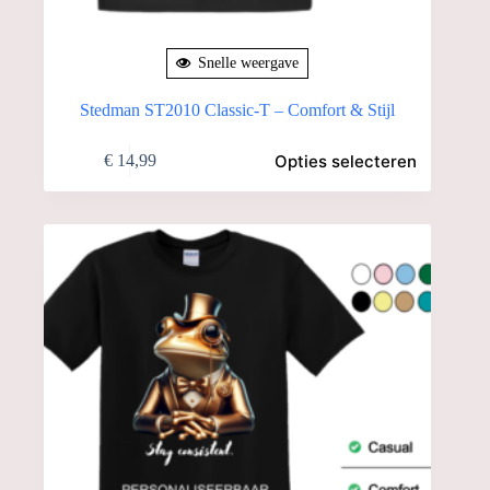
Snelle weergave
Stedman ST2010 Classic-T – Comfort & Stijl
Dit
Opties selecteren
€
14,99
product
heeft
meerdere
variaties.
Deze
optie
kan
gekozen
worden
op
de
productpagina