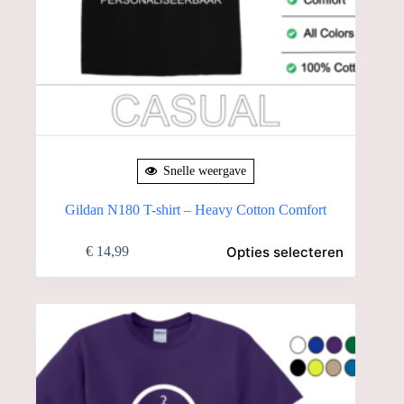
Snelle weergave
Gildan N180 T-shirt – Heavy Cotton Comfort
Dit
Opties selecteren
€
14,99
product
heeft
meerdere
variaties.
Deze
optie
kan
gekozen
worden
op