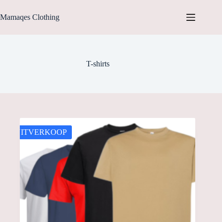
Ga
naar
Mamaqes Clothing
de
inhoud
T-shirts
UITVERKOOP