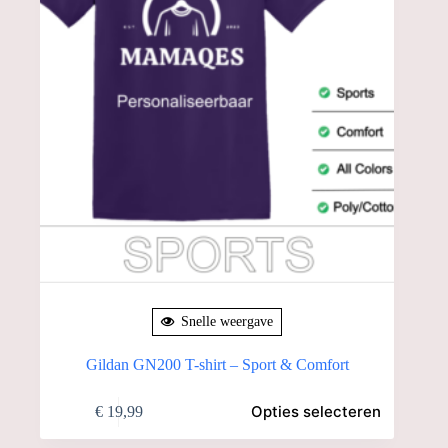
de
productpagina
Snelle weergave
Gildan GN200 T-shirt – Sport & Comfort
Dit
Opties selecteren
€
19,99
product
heeft