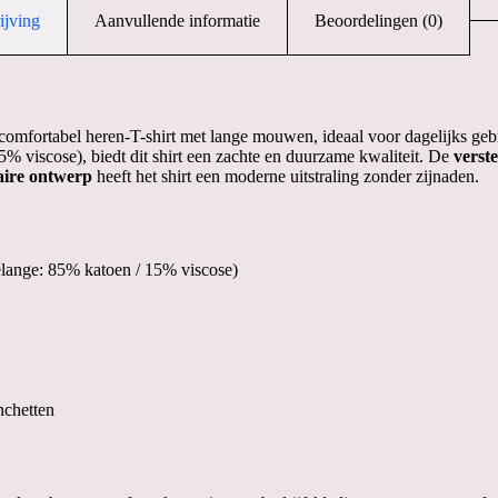
ijving
Aanvullende informatie
Beoordelingen (0)
 comfortabel heren-T-shirt met lange mouwen, ideaal voor dagelijks ge
 viscose), biedt dit shirt een zachte en duurzame kwaliteit.
De
verst
aire ontwerp
heeft het shirt een moderne uitstraling zonder zijnaden.
​
ange: 85% katoen / 15% viscose)
nchetten