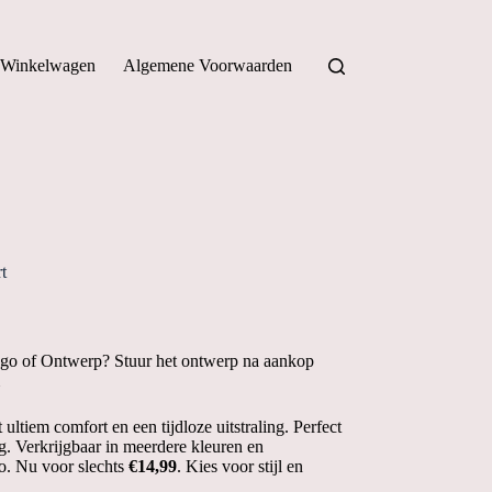
Winkelwagen
Algemene Voorwaarden
t
ogo of Ontwerp? Stuur het ontwerp na aankop
ltiem comfort en een tijdloze uitstraling. Perfect
ng. Verkrijgbaar in meerdere kleuren en
o. Nu voor slechts
€14,99
. Kies voor stijl en