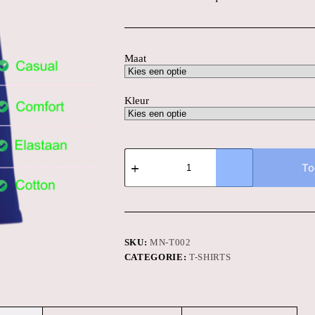
Maat
Kleur
SOL'S
11420
To
Monarch
Long
Sleeve
T-
shirt
aantal
SKU:
MN-T002
CATEGORIE:
T-SHIRTS