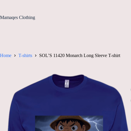
Ga
naar
de
Mamaqes Clothing
inhoud
Home
T-shirts
SOL’S 11420 Monarch Long Sleeve T-shirt