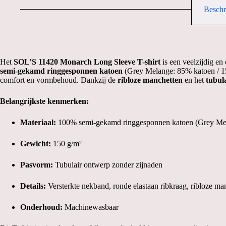
Beschr
Het
SOL’S 11420 Monarch Long Sleeve T-shirt
is een veelzijdig en
semi-gekamd ringgesponnen katoen
(Grey Melange: 85% katoen / 15%
comfort en vormbehoud.
Dankzij de
ribloze manchetten
en het
tubul
Belangrijkste kenmerken:
Materiaal:
100% semi-gekamd ringgesponnen katoen (Grey Mel
Gewicht:
150 g/m²
Pasvorm:
Tubulair ontwerp zonder zijnaden
Details:
Versterkte nekband, ronde elastaan ribkraag, ribloze ma
Onderhoud:
Machinewasbaar